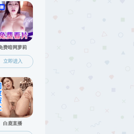
姜海波
宫兰一