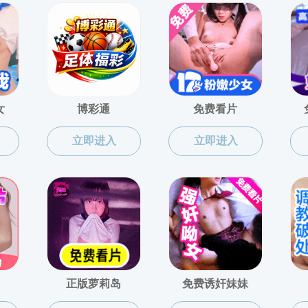
陈琼秋
龚上华
许占鲁
余怀龙